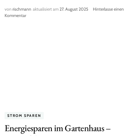
von
rischmann
aktualisiert am
27. August 2025
Hinterlasse einen
Kommentar
zu
Energie
speichern
–
Chancen
nutzen:
Batteriespeicher
als
Investition
in
die
Energiewende
STROM SPAREN
Energiesparen im Gartenhaus –