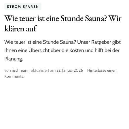
STROM SPAREN
Wie teuer ist eine Stunde Sauna? Wir
klären auf
Wie teuer ist eine Stunde Sauna? Unser Ratgeber gibt
Ihnen eine Übersicht über die Kosten und hilft bei der
Planung.
von
rischmann
aktualisiert am
22. Januar 2026
Hinterlasse einen
Kommentar
zu
Wie
teuer
ist
eine
Stunde
Sauna?
Wir
klären