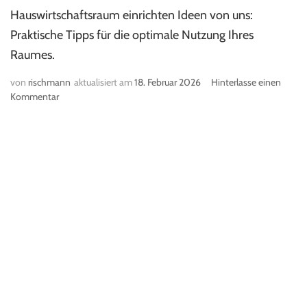
Hauswirtschaftsraum einrichten Ideen von uns:
Praktische Tipps für die optimale Nutzung Ihres
Raumes.
von
rischmann
aktualisiert am
18. Februar 2026
Hinterlasse einen
Kommentar
zu
Hauswirtschaftsraum
einrichten
Ideen:
Unsere
Top-
Tipps
für
Ihren
Raum