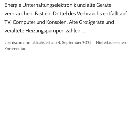
Energie Unterhaltungselektronik und alte Geräte
verbrauchen. Fast ein Drittel des Verbrauchs entfällt auf
TV, Computer und Konsolen. Alte Großgeräte und
veraltete Heizungspumpen zählen …
von
rischmann
aktualisiert am
4. September 2025
Hinterlasse einen
Kommentar
zu
Strom
sparen
im
Haushalt
–
Effiziente
Methoden
und
Tipps