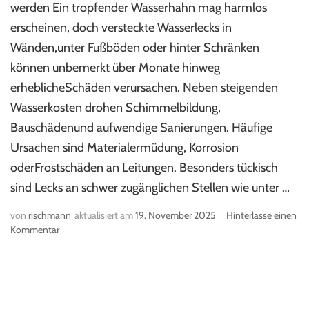
werden Ein tropfender Wasserhahn mag harmlos
erscheinen, doch versteckte Wasserlecks in
Wänden,unter Fußböden oder hinter Schränken
können unbemerkt über Monate hinweg
erheblicheSchäden verursachen. Neben steigenden
Wasserkosten drohen Schimmelbildung,
Bauschädenund aufwendige Sanierungen. Häufige
Ursachen sind Materialermüdung, Korrosion
oderFrostschäden an Leitungen. Besonders tückisch
sind Lecks an schwer zugänglichen Stellen wie unter …
von
rischmann
aktualisiert am
19. November 2025
Hinterlasse einen
Kommentar
zu
Versteckte
Wasserlecks
aufspüren
–
Ihr