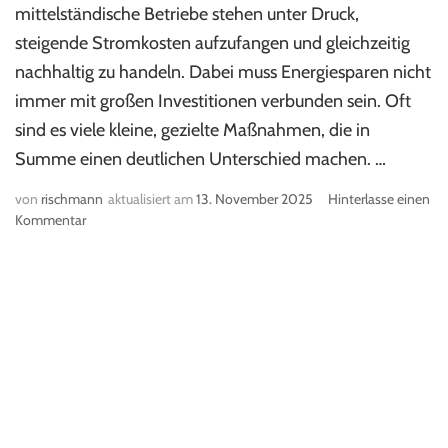
mittelständische Betriebe stehen unter Druck,
steigende Stromkosten aufzufangen und gleichzeitig
nachhaltig zu handeln. Dabei muss Energiesparen nicht
immer mit großen Investitionen verbunden sein. Oft
sind es viele kleine, gezielte Maßnahmen, die in
Summe einen deutlichen Unterschied machen. …
von
rischmann
aktualisiert am
13. November 2025
Hinterlasse einen
Kommentar
zu
Stromspartipps
für
kleine
und
mittelständische
Unternehmen
–
Sofort
sparen,
dauerhaft