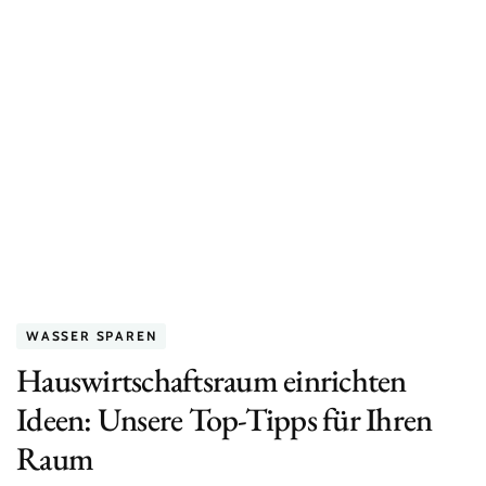
Stromverbrauch
einer
Sauna
für
2
Personen
WASSER SPAREN
Hauswirtschaftsraum einrichten
Ideen: Unsere Top-Tipps für Ihren
Raum