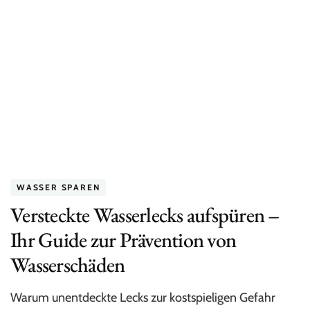
um
Energie
zu
sparen
im
Badezimmer
WASSER SPAREN
Versteckte Wasserlecks aufspüren –
Ihr Guide zur Prävention von
Wasserschäden
Warum unentdeckte Lecks zur kostspieligen Gefahr