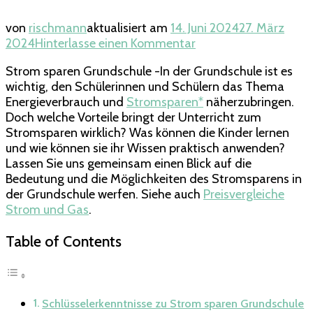
von
rischmann
aktualisiert am
14. Juni 2024
27. März
zu
2024
Hinterlasse einen Kommentar
Strom
Strom sparen Grundschule -In der Grundschule ist es
sparen
wichtig, den Schülerinnen und Schülern das Thema
Grundschule
Energieverbrauch und
Stromsparen*
näherzubringen.
–
Doch welche Vorteile bringt der Unterricht zum
Tipps
Stromsparen wirklich? Was können die Kinder lernen
für
und wie können sie ihr Wissen praktisch anwenden?
den
Lassen Sie uns gemeinsam einen Blick auf die
Unterricht
Bedeutung und die Möglichkeiten des Stromsparens in
der Grundschule werfen. Siehe auch
Preisvergleiche
Strom und Gas
.
Table of Contents
Schlüsselerkenntnisse zu Strom sparen Grundschule