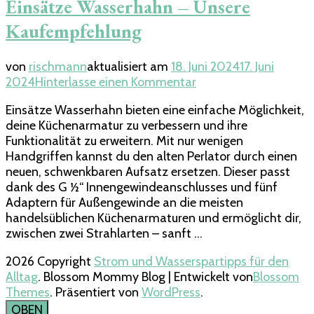
Einsätze Wasserhahn – Unsere
Kaufempfehlung
von
rischmann
aktualisiert am
18. Juni 2024
17. Juni
zu
2024
Hinterlasse einen Kommentar
Einsätze
Einsätze Wasserhahn bieten eine einfache Möglichkeit,
Wasserhahn
deine Küchenarmatur zu verbessern und ihre
–
Funktionalität zu erweitern. Mit nur wenigen
Unsere
Handgriffen kannst du den alten Perlator durch einen
Kaufempfehlung
neuen, schwenkbaren Aufsatz ersetzen. Dieser passt
dank des G ½“ Innengewindeanschlusses und fünf
Adaptern für Außengewinde an die meisten
handelsüblichen Küchenarmaturen und ermöglicht dir,
zwischen zwei Strahlarten – sanft …
2026 Copyright
Strom und Wasserspartipps für den
Alltag
.
Blossom Mommy Blog | Entwickelt von
Blossom
Themes
. Präsentiert von
WordPress
.
OBEN